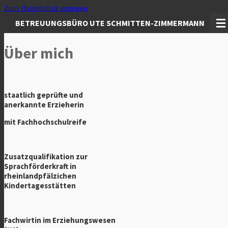
Zum Hauptinhalt springen
BETREUUNGSBÜRO UTE SCHMITTEN-ZIMMERMANN
Über mich
staatlich geprüfte und
anerkannte Erzieherin
mit Fachhochschulreife
Zusatzqualifikation zur
Sprachförderkraft in
rheinlandpfälzichen
Kindertagesstätten
Fachwirtin im Erziehungswesen